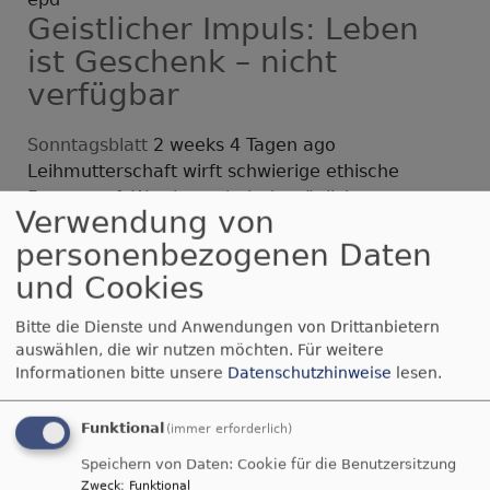
Geistlicher Impuls: Leben
ist Geschenk – nicht
verfügbar
Sonntagsblatt
2 weeks 4 Tagen ago
Leihmutterschaft wirft schwierige ethische
Fragen auf: Was ist technisch möglich, was
Verwendung von
menschlich verantwortbar? Ein poetischer
personenbezogenen Daten
geistlicher Impuls von Michael Lehmler erinnert
daran, dass Leben Geschenk und Geheimnis
und Cookies
bleibt.
Bitte die Dienste und Anwendungen von Drittanbietern
Michael Lehmler
Begleitung für Familien: Die
auswählen, die wir nutzen möchten.
Für weitere
Informationen bitte unsere
Datenschutzhinweise
lesen.
Glaubensentdecker
Funktional
(immer erforderlich)
Aus der Landeskirche
2 weeks 4 Tagen ago
Speichern von Daten: Cookie für die Benutzersitzung
Nach der Taufe beginnt der Alltag – und damit die
Zweck
:
Funktional