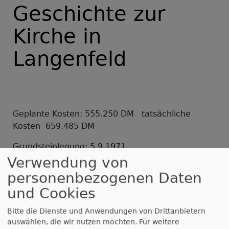
Geschichte zur
Kirche in
Langenfeld
Geplante Kosten: 555.250 DM tatsächliche
Kosten 659.485 DM
Grundsteinlegung: 5.9.1971
Verwendung von
26.8.19971 wurde einstimmig beschlossen, dass
personenbezogenen Daten
die neue Kirche „Jesus-Christus-Kirche“ heißen
und Cookies
soll.
Bitte die Dienste und Anwendungen von Drittanbietern
Einweihung: Pfingstsonntag, 21.5.1972 9.00
auswählen, die wir nutzen möchten.
Für weitere
Kreisdekan OK Hans Luther