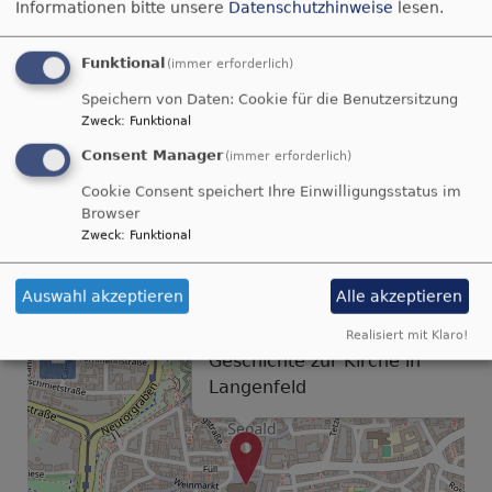
Informationen bitte unsere
Datenschutzhinweise
lesen.
Kirchenfenster: Fa Gustav von Treek München,
fränkischen Künstler Eitel Klein, 1990 verstorben
Funktional
(immer erforderlich)
Speichern von Daten: Cookie für die Benutzersitzung
17.8.1972 Glasmalereinen: 8717,13 DM
Zweck
:
Funktional
2 Emporesäulen + Taufstein für 100 DM verkauft
Consent Manager
(immer erforderlich)
4. Glocke 1976 gespendet; Glockenweihe
Cookie Consent speichert Ihre Einwilligungsstatus im
Browser
Pfingsten 1976
Zweck
:
Funktional
31.10.1973 Einweihung des Kindergartens.
Auswahl akzeptieren
Alle akzeptieren
+
Realisiert mit Klaro!
−
Geschichte zur Kirche in
Langenfeld