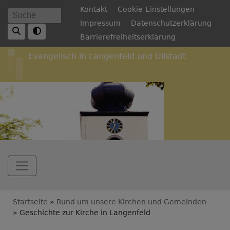
Direkt
Fußbereichsmenü
Kontakt
Cookie-Einstellungen
Suche
zum
Impressum
Datenschutzerklärung
Inhalt
Barrierefreiheitserklärung
Evangelisch in Langenfeld und Ullstadt
Hauptnavigation
Breadcrumb
Startseite
Rund um unsere Kirchen und Gemeinden
Geschichte zur Kirche in Langenfeld